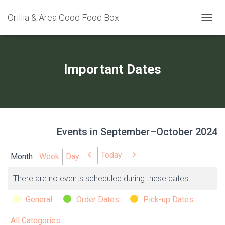
Orillia & Area Good Food Box
TOGGL
Important Dates
Events in September–October 2024
Today
Previous
Next
Month
Week
Day
There are no events scheduled during these dates.
Categories
General
Order Dates
Pick-up Dates
All Categories