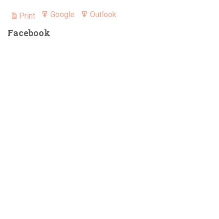
Google
Outlook
Print
Export
Export
View
for
for
Facebook